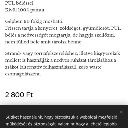
PUL béléssel
Kívül 100% pamut
Gépben 90 fokig mosható.
Frissen tartja a kenyeret, zöldséget, gyümölcsöt. PUL
bélés a nedvességét megtartja, de hagyja szellőzni,
nem fülled bele amit tárolsz benne.
Strand- vagy tornafelszereléshez, illetve kisgyerekek
mellett is használják a nedves ruházat tárolásához a
zsákot (alternatív felhasználással), zero waste
csomagolásként.
2 800
Ft
Sütiket használunk, hogy biztosítsuk a weboldal megfelelő
működését és biztonságát, valamint hogy a lehető legjobb
Kendra László e.v.