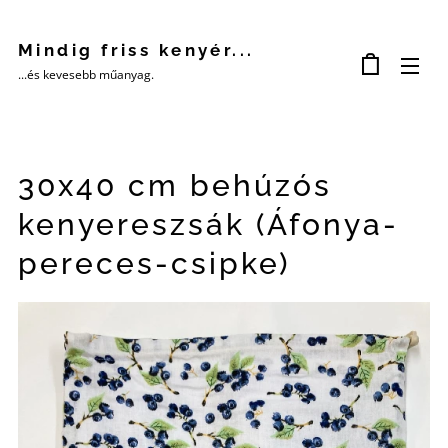
Mindig friss kenyér...
...és kevesebb műanyag.
30x40 cm behúzós
kenyereszsák (Áfonya-
pereces-csipke)