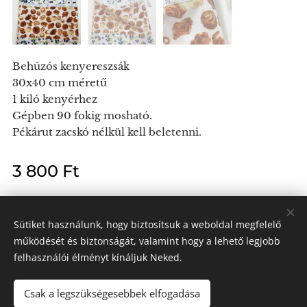
Behúzós kenyereszsák
30x40 cm méretű
1 kiló kenyérhez
Gépben 90 fokig mosható.
Pékárut zacskó nélkül kell beletenni.
3 800
Ft
Sütiket használunk, hogy biztosítsuk a weboldal megfelelő
működését és biztonságát, valamint hogy a lehető legjobb
Kendra László e.v.
felhasználói élményt kínáljuk Neked.
Minden jog fenntartva 2024
Az oldalt a
Webnode
működteti
Sütik
Csak a legszükségesebbek elfogadása