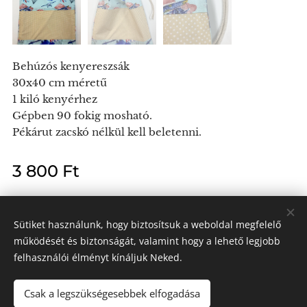
Behúzós kenyereszsák
30x40 cm méretű
1 kiló kenyérhez
Gépben 90 fokig mosható.
Pékárut zacskó nélkül kell beletenni.
3 800
Ft
Sütiket használunk, hogy biztosítsuk a weboldal megfelelő
működését és biztonságát, valamint hogy a lehető legjobb
Kendra László e.v.
felhasználói élményt kínáljuk Neked.
Minden jog fenntartva 2024
Az oldalt a
Webnode
működteti
Sütik
Csak a legszükségesebbek elfogadása