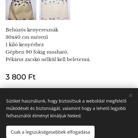
Behúzós kenyereszsák
30x40 cm méretű
1 kiló kenyérhez
Gépben 90 fokig mosható.
Pékárut zacskó nélkül kell beletenni.
3 800
Ft
Sütiket használunk, hogy biztosítsuk a weboldal megfelelő
működését és biztonságát, valamint hogy a lehető legjobb
Kendra László e.v.
felhasználói élményt kínáljuk Neked.
Minden jog fenntartva 2024
Az oldalt a
Webnode
működteti
Sütik
Csak a legszükségesebbek elfogadása