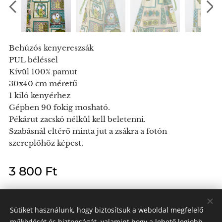
Behúzós kenyereszsák
PUL béléssel
Kívül 100% pamut
30x40 cm méretű
1 kiló kenyérhez
Gépben 90 fokig mosható.
Pékárut zacskó nélkül kell beletenni.
Szabásnál eltérő minta jut a zsákra a fotón
szereplőhöz képest.
3 800
Ft
Sütiket használunk, hogy biztosítsuk a weboldal megfelelő
működését és biztonságát, valamint hogy a lehető legjobb