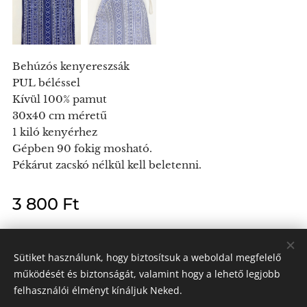
Behúzós kenyereszsák
PUL béléssel
Kívül 100% pamut
30x40 cm méretű
1 kiló kenyérhez
Gépben 90 fokig mosható.
Pékárut zacskó nélkül kell beletenni.
3 800
Ft
Sütiket használunk, hogy biztosítsuk a weboldal megfelelő
működését és biztonságát, valamint hogy a lehető legjobb
Kendra László e.v.
felhasználói élményt kínáljuk Neked.
Minden jog fenntartva 2024