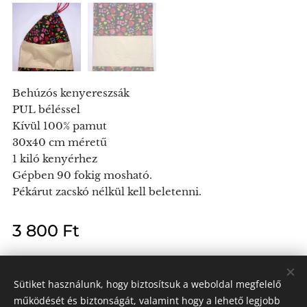
Behúzós kenyereszsák
PUL béléssel
Kívül 100% pamut
30x40 cm méretű
1 kiló kenyérhez
Gépben 90 fokig mosható.
Pékárut zacskó nélkül kell beletenni.
3 800
Ft
Sütiket használunk, hogy biztosítsuk a weboldal megfelelő
működését és biztonságát, valamint hogy a lehető legjobb
Kendra László e.v.