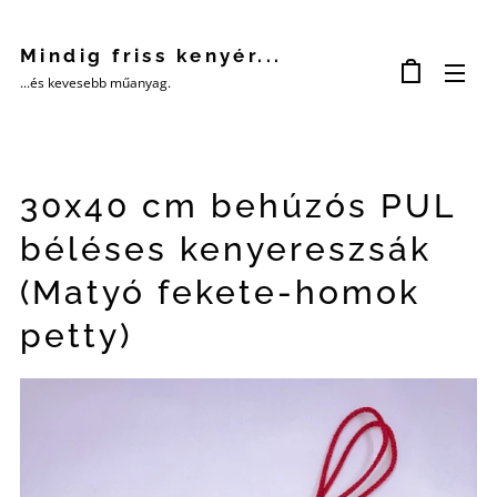
Mindig friss kenyér...
...és kevesebb műanyag.
30x40 cm behúzós PUL
béléses kenyereszsák
(Matyó fekete-homok
petty)