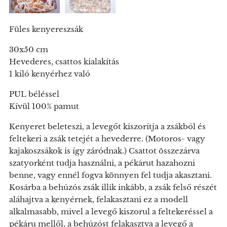
Füles kenyereszsák
30x50 cm
Hevederes, csattos kialakítás
1 kiló kenyérhez való
PUL béléssel
Kívül 100% pamut
Kenyeret beleteszi, a levegőt kiszorítja a zsákból és
feltekeri a zsák tetejét a hevederre. (Motoros- vagy
kajakoszsákok is így záródnak.) Csattot összezárva
szatyorként tudja használni, a pékárut hazahozni
benne, vagy ennél fogva könnyen fel tudja akasztani.
Kosárba a behúzós zsák illik inkább, a zsák felső részét
aláhajtva a kenyérnek, felakasztani ez a modell
alkalmasabb, mivel a levegő kiszorul a feltekeréssel a
pékáru mellől, a behúzóst felakasztva a levegő a