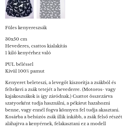
Füles kenyereszsák
30x50 cm
Hevederes, csattos kialakítás
1 kiló kenyérhez való
PUL béléssel
Kívül 100% pamut
Kenyeret beleteszi, a levegőt kiszorítja a zsákból és
feltekeri a zsák tetejét a hevederre. (Motoros- vagy
kajakoszsákok is így záródnak.) Csattot összezárva
szatyorként tudja használni, a pékárut hazahozni
benne, vagy ennél fogva könnyen fel tudja akasztani.
Kosárba a behúzós zsák illik inkább, a zsák felső részét
aláhajtva a kenyérnek, felakasztani ez a modell