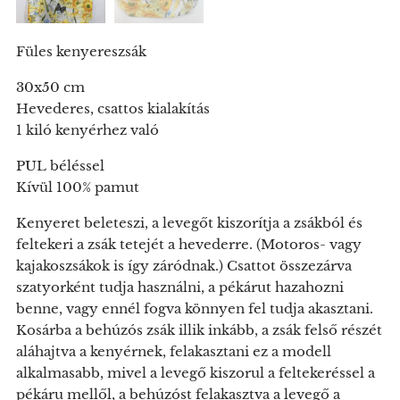
Füles kenyereszsák
30x50 cm
Hevederes, csattos kialakítás
1 kiló kenyérhez való
PUL béléssel
Kívül 100% pamut
Kenyeret beleteszi, a levegőt kiszorítja a zsákból és
feltekeri a zsák tetejét a hevederre. (Motoros- vagy
kajakoszsákok is így záródnak.) Csattot összezárva
szatyorként tudja használni, a pékárut hazahozni
benne, vagy ennél fogva könnyen fel tudja akasztani.
Kosárba a behúzós zsák illik inkább, a zsák felső részét
aláhajtva a kenyérnek, felakasztani ez a modell
alkalmasabb, mivel a levegő kiszorul a feltekeréssel a
pékáru mellől, a behúzóst felakasztva a levegő a