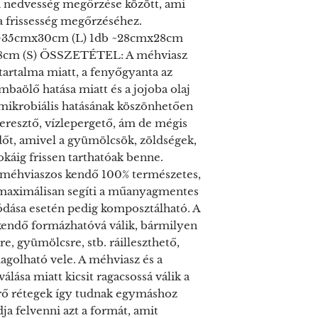
 a nedvesség megőrzése között, ami
a frissesség megőrzéséhez.
35cmx30cm (L) 1db ~28cmx28cm
18cm (S) ÖSSZETÉTEL: A méhviasz
tartalma miatt, a fenyőgyanta az
mbaölő hatása miatt és a jojoba olaj
mikrobiális hatásának köszönhetően
eresztő, vízlepergető, ám de mégis
ndőt, amivel a gyümölcsök, zöldségek,
okáig frissen tarthatóak benne.
éhviaszos kendő 100% természetes,
 maximálisan segíti a műanyagmentes
lódása esetén pedig komposztálható. A
kendő formázhatóvá válik, bármilyen
e, gyümölcsre, stb. ráilleszthető,
golható vele. A méhviasz és a
álása miatt kicsit ragacsossá válik a
rő rétegek így tudnak egymáshoz
dja felvenni azt a formát, amit