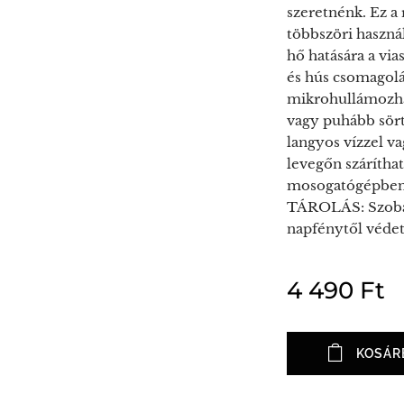
szeretnénk. Ez a 
többszöri haszn
hő hatására a vi
és hús csomagol
mikrohullámozh
vagy puhább sört
langyos vízzel va
levegőn szárítha
mosogatógépben t
TÁROLÁS: Szobah
napfénytől védet
4 490
Ft
KOSÁR