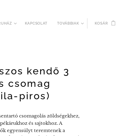
RUHÁZ
KAPCSOLAT
TOVÁBBIAK
KOSÁR
szos kendő 3
s csomag
lila-piros)
sentartó csomagolás zöldségekhez,
pékárukhoz és sajtokhoz. A
ők egyensúlyt teremtenek a