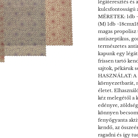
légáteresztés és
kulcsfontosságú 
MÉRETEK: 1db ~
(M) 1db ~18cmx
magas propolisz 
antiszeptikus, go
természetes anti
kapunk egy légát
frissen tartó ke
sajtok, pékáruk s
HASZNÁLAT: A m
környezetbarát,
életet. Elhaszná
kéz melegétől a 
edényre, zöldségr
könnyen becsoma
fenyőgyanta aktiv
kendő, az összeé
ragadni és így tu