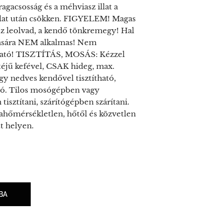
ragacsosság és a méhviasz illat a
álat után csökken. FIGYELEM! Magas
asz leolvad, a kendő tönkremegy! Hal
ására NEM alkalmas! Nem
ató! TISZTÍTÁS, MOSÁS: Kézzel
éjű kefével, CSAK hideg, max.
gy nedves kendővel tisztítható,
tó. Tilos mosógépben vagy
isztítani, szárítógépben szárítani.
őmérsékletlen, hőtől és közvetlen
t helyen.
BA