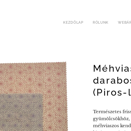
KEZDŐLAP
RÓLUNK
WEBÁ
Méhvia
darabo
(Piros-
Természetes fris
gyümölcsökhöz, 
méhviaszos kend