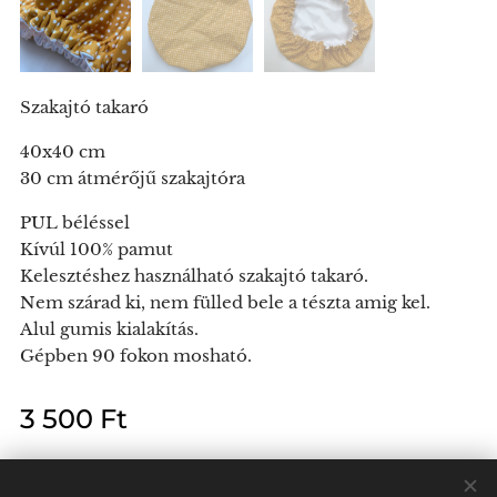
Szakajtó takaró
40x40 cm
30 cm átmérőjű szakajtóra
PUL béléssel
Kívúl 100% pamut
Kelesztéshez használható szakajtó takaró.
Nem szárad ki, nem fülled bele a tészta amig kel.
Alul gumis kialakítás.
Gépben 90 fokon mosható.
3 500
Ft