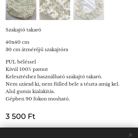
Szakajtó takaró
40x40 cm
30 cm átmérőjű szakajtóra
PUL béléssel
Kívúl 100% pamut
Kelesztéshez használható szakajtó takaró.
Nem szárad ki, nem fülled bele a tészta amig kel.
Alul gumis kialakítás.
Gépben 90 fokon mosható.
3 500
Ft