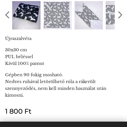
Újraszalvéta
30x30 cm
PUL béléssel
Kívül 100% pamut
Gépben 90 fokig mosható.
Nedves ruhával letörölhető róla a rákerült
szennyeződés, nem kell minden használat után
kimosni.
1 800
Ft