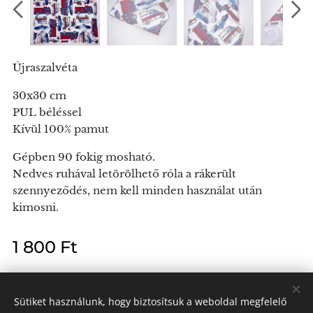
Újraszalvéta
30x30 cm
PUL béléssel
Kívül 100% pamut
Gépben 90 fokig mosható.
Nedves ruhával letörölhető róla a rákerült
szennyeződés, nem kell minden használat után
kimosni.
1 800
Ft
Sütiket használunk, hogy biztosítsuk a weboldal megfelelő